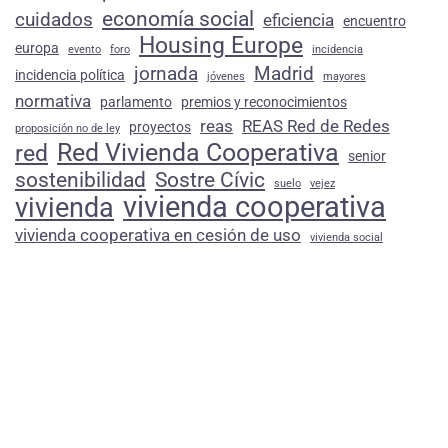
economía social
cuidados
eficiencia
encuentro
Housing Europe
europa
evento
foro
incidencia
jornada
Madrid
incidencia política
jóvenes
mayores
normativa
parlamento
premios y reconocimientos
reas
REAS Red de Redes
proyectos
proposición no de ley
Red Vivienda Cooperativa
red
senior
sostenibilidad
Sostre Cívic
suelo
vejez
vivienda cooperativa
vivienda
vivienda cooperativa en cesión de uso
vivienda social