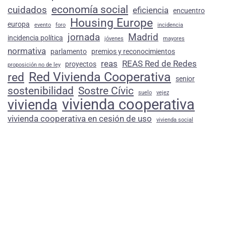
economía social
cuidados
eficiencia
encuentro
Housing Europe
europa
evento
foro
incidencia
jornada
Madrid
incidencia política
jóvenes
mayores
normativa
parlamento
premios y reconocimientos
reas
REAS Red de Redes
proyectos
proposición no de ley
Red Vivienda Cooperativa
red
senior
sostenibilidad
Sostre Cívic
suelo
vejez
vivienda cooperativa
vivienda
vivienda cooperativa en cesión de uso
vivienda social